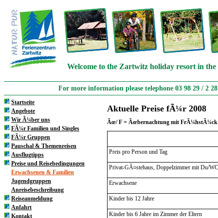
Welcome to the Zartwitz holiday resort in the
For more information please telephone 03 98 29 / 2 2
Startseite
Aktuelle Preise fÃ¼r 2008
Angebote
Wir Ã¼ber uns
Ãœ/ F = Ãœbernachtung mit FrÃ¼hstÃ¼ck; 
FÃ¼r Familien und Singles
FÃ¼r Gruppen
Pauschal & Themenreisen
Preis pro Person und Tag
Ausflugtipps
Preise und Reisebedingungen
Privat-GÃ¤stehaus, Doppelzimmer mit Du/WC
Erwachsenen & Familien
Jugendgruppen
Erwachsene
Anreisebeschreibung
Reiseanmeldung
Kinder bis 12 Jahre
Anfahrt
Kinder bis 6 Jahre im Zimmer der Eltern
Kontakt