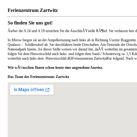
Ferienzentrum Zartwitz
So finden Sie uns gut!
Ãœber die A 24 und A 19 erreichen Sie die AnschluÃŸstelle RÃ¶bel. Sie verlassen hier 
In Mirow biegen sie an der Ampelkreuzung nach links ab in Richtung Userin/ Roggentin. 
Qualzow - Schillersdorf ab. Sie durchfahren beide Ortschaften. Am Ortsende der Ortsch
Nationalpark hinein. An dieser Stelle weisen wir darauf hin, daÃŸ weiterhin im gesamt
folgen Sie dem Hinweisschild nach links und folgen dem Sand-/ Schotterweg ca. 1,5 Kil
weiterhin nach links dem Hinweisschild â€žFerienzentrum Zartwitzâ€œ folgend. Nach we
Wir wÃ¼nschen Ihnen schon heute eine angenehme Anreise.
Das Team des Ferienzentrums Zartwitz