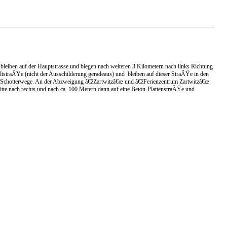
bleiben auf der Hauptstrasse und biegen nach weiteren 3 Kilometern nach links Richtung
ltstraÃŸe (nicht der Ausschilderung geradeaus) und bleiben auf dieser StraÃŸe in den
 und Schotterwege. An der Abzweigung â€žZartwitzâ€œ und â€žFerienzentrum Zartwitzâ€œ
itte nach rechts und nach ca. 100 Metern dann auf eine Beton-PlattenstraÃŸe und