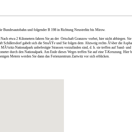
die Bundesautobahn und folgender B 198 in Richtung Neustrelitz bis Mirow.
Nach etwa 2 Kilometern fahren Sie an der Ortschaft Granzow vorbei, hier nicht abbiegen. Sie 
aft Schillersdorf gabelt sich die StraÃŸe und Sie folgen dem Abzweig rechts Ã¼ber die Aspha
en MÃ¼ritz-Nationalpark unbefestigte Strassen vorzufinden sind, d. h. sie treffen auf Sand-
ometer durch den Nationalpark. Am Ende dieses Weges treffen Sie auf eine T-Kreuzung. Hier b
nigen Metern werden Sie dann das Ferienzentrum Zartwitz vor sich erblicken.