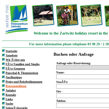
Welcome to the Zartwitz holiday resort in the
For more information please telephone 03 98 29 / 2 2
Startseite
Buchen oder Anfrage
Angebote
Wir Ã¼ber uns
Anfrage oder Reservierung:
FÃ¼r Familien und Singles
FÃ¼r Gruppen
Name:
Pauschal & Themenreisen
Ausflugtipps
Preise und Reisebedingungen
StraÃŸe:
Reiseanmeldung
Anfahrt
Ort:
Kontakt
Links
Telefon:
Suche
SeitenÃ¼bersicht