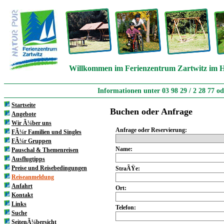
Willkommen im Ferienzentrum Zartwitz im H
Informationen unter 03 98 29 / 2 28 77 o
Startseite
Buchen oder Anfrage
Angebote
Wir Ã¼ber uns
Anfrage oder Reservierung:
FÃ¼r Familien und Singles
FÃ¼r Gruppen
Name:
Pauschal & Themenreisen
Ausflugtipps
Preise und Reisebedingungen
StraÃŸe:
Reiseanmeldung
Anfahrt
Ort:
Kontakt
Links
Telefon:
Suche
SeitenÃ¼bersicht