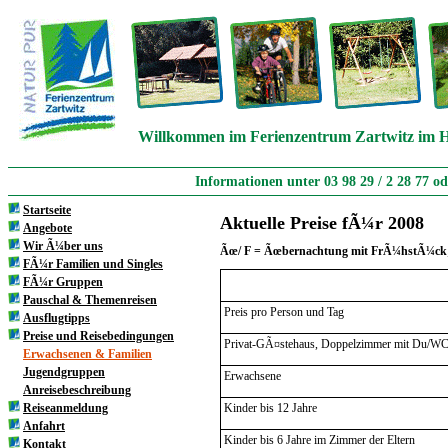
Willkommen im Ferienzentrum Zartwitz im H
Informationen unter 03 98 29 / 2 28 77 o
Startseite
Aktuelle Preise fÃ¼r 2008
Angebote
Wir Ã¼ber uns
Ãœ/ F = Ãœbernachtung mit FrÃ¼hstÃ¼ck; 
FÃ¼r Familien und Singles
FÃ¼r Gruppen
Pauschal & Themenreisen
Preis pro Person und Tag
Ausflugtipps
Preise und Reisebedingungen
Privat-GÃ¤stehaus, Doppelzimmer mit Du/WC
Erwachsenen & Familien
Jugendgruppen
Erwachsene
Anreisebeschreibung
Reiseanmeldung
Kinder bis 12 Jahre
Anfahrt
Kinder bis 6 Jahre im Zimmer der Eltern
Kontakt